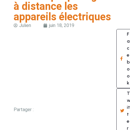
à distance les
appareils électriques
Julien
juin 18, 2019
F
a
c
e
b
o
o
k
T
it
Partager :
t
e
r