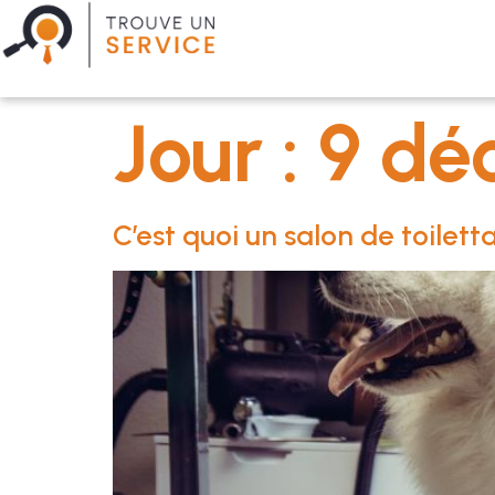
Jour :
9 dé
C’est quoi un salon de toilett