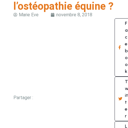
l’ostéopathie équine ?
Marie Eve
novembre 8, 2018
F
a
c
e
b
o
o
k
T
it
Partager :
t
e
r
L