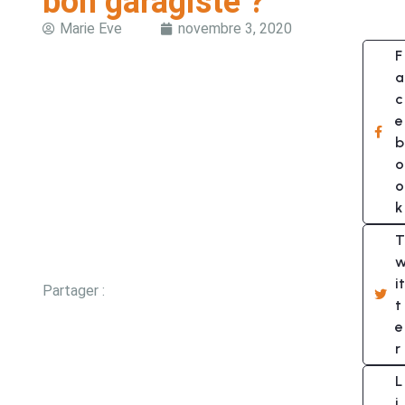
bon garagiste ?
Marie Eve
novembre 3, 2020
F
a
c
e
b
o
o
k
T
it
Partager :
t
e
r
L
i