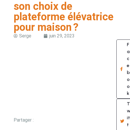
son choix de
plateforme élévatrice
pour maison ?
Serge
juin 29, 2023
F
a
c
e
b
o
o
k
T
it
Partager :
t