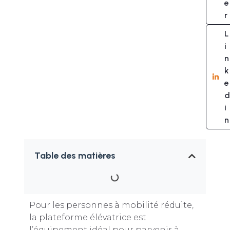
e
r
L
i
n
k
e
d
i
n
Table des matières
Pour les personnes à mobilité réduite,
la plateforme élévatrice est
l’équipement idéal pour parvenir à