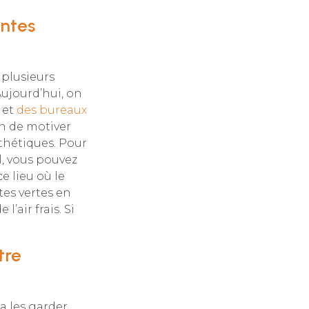
antes
 plusieurs
Aujourd’hui, on
 et
des bureaux
in de motiver
sthétiques. Pour
l, vous pouvez
e lieu où le
tes vertes en
’air frais. Si
tre
a les garder.