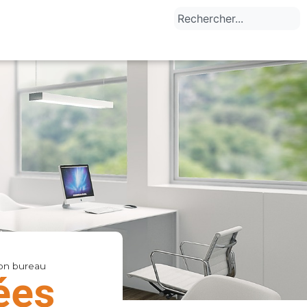
ion bureau
ées