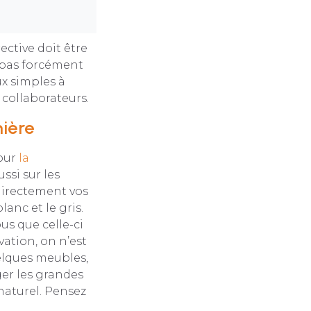
ective doit être
ge pas forcément
ux simples à
 collaborateurs.
mière
pour
la
ssi sur les
directement vos
anc et le gris.
us que celle-ci
vation, on n’est
elques meubles,
ger les grandes
 naturel. Pensez