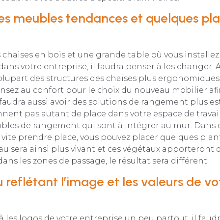
es meubles tendances et quelques pl
s chaises en bois et une grande table où vous installez
dans votre entreprise, il faudra penser à les changer. 
plupart des structures des chaises plus ergonomiques
ensez au confort pour le choix du nouveau mobilier af
l faudra aussi avoir des solutions de rangement plus e
nnent pas autant de place dans votre espace de travai
bles de rangement qui sont à intégrer au mur. Dans c
s vite prendre place, vous pouvez placer quelques plan
u sera ainsi plus vivant et ces végétaux apporteront de l
 dans les zones de passage, le résultat sera différent.
u reflétant l’image et les valeurs de vo
à les logos de votre entreprise un peu partout, il faudr