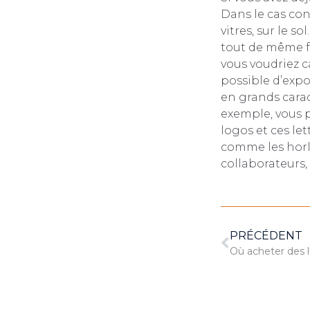
Dans le cas cont
vitres, sur le so
tout de même fa
vous voudriez c
possible d’expo
en grands carac
exemple, vous p
logos et ces le
comme les horlo
collaborateurs,
PRÉCÉDENT
Où acheter des 