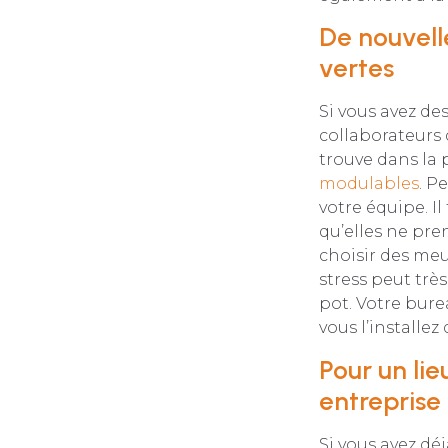
De nouvell
vertes
Si vous avez de
collaborateurs 
trouve dans la 
modulables
. P
votre équipe. I
qu’elles ne pre
choisir des meu
stress peut trè
pot. Votre burea
vous l’installez
Pour un lie
entreprise
Si vous avez déj