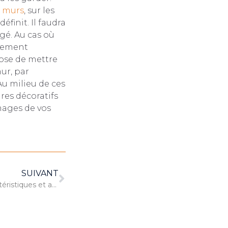
s murs
, sur les
définit. Il faudra
gé. Au cas où
alement
pose de mettre
ur, par
Au milieu de ces
res décoratifs
mages de vos
SUIVANT
Charpentes métalliques : caractéristiques et avantages