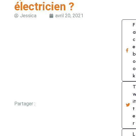
électricien ?
Jessica
avril 20, 2021
F
a
c
e
b
o
o
k
T
it
Partager :
t
e
r
L