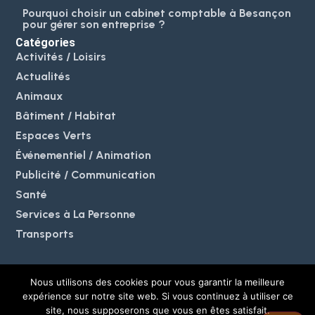
Pourquoi choisir un cabinet comptable à Besançon
pour gérer son entreprise ?
Catégories
Activités / Loisirs
Actualités
Animaux
Bâtiment / Habitat
Espaces Verts
Événementiel / Animation
Publicité / Communication
Santé
Services à La Personne
Transports
Nous utilisons des cookies pour vous garantir la meilleure
expérience sur notre site web. Si vous continuez à utiliser ce
© 2025 MeoBlog. Tous
Mentions légales et politique de
site, nous supposerons que vous en êtes satisfait.
droits réservés. |